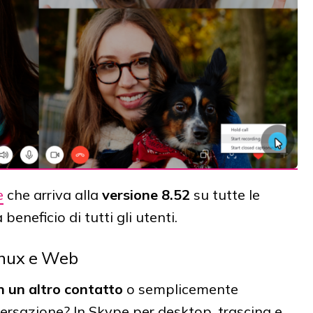
e
che arriva alla
versione 8.52
su tutte le
beneficio di tutti gli utenti.
inux e Web
n un altro contatto
o semplicemente
rsazione? In Skype per desktop, trascina e