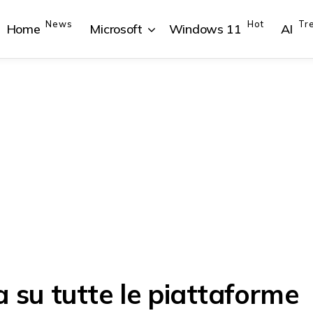
News
Hot
Tr
Home
Microsoft
Windows 11
AI
{{POSTS[1].LABEL}}
{{POSTS[1].LABEL}}
{{POSTS[2].LABEL}}
{{POSTS[2].LABEL}}
{{posts[1].title}}
{{posts[1].title}}
{{posts[2].title}}
{{posts[2].title}}
 su tutte le piattaforme