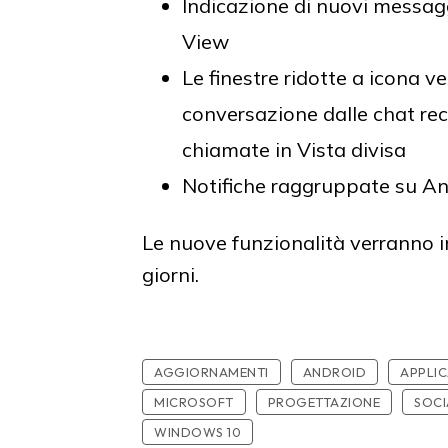
Indicazione di nuovi messaggi
View
Le finestre ridotte a icona 
conversazione dalle chat rece
chiamate in Vista divisa
Notifiche raggruppate su An
Le nuove funzionalità verranno
giorni.
AGGIORNAMENTI
ANDROID
APPLIC
MICROSOFT
PROGETTAZIONE
SOC
WINDOWS 10