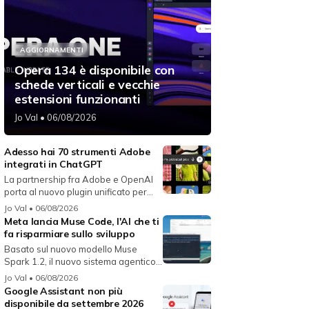
AGGIORNAMENTI
Opera 134 è disponibile con
schede verticali e vecchie
estensioni funzionanti
Jo Val
• 06/08/2026
Adesso hai 70 strumenti Adobe
integrati in ChatGPT
La partnership fra Adobe e OpenAI
porta al nuovo plugin unificato per...
Jo Val
• 06/08/2026
Meta lancia Muse Code, l'AI che ti
fa risparmiare sullo sviluppo
Basato sul nuovo modello Muse
Spark 1.2, il nuovo sistema agentico
fun...
Jo Val
• 06/08/2026
Google Assistant non più
disponibile da settembre 2026