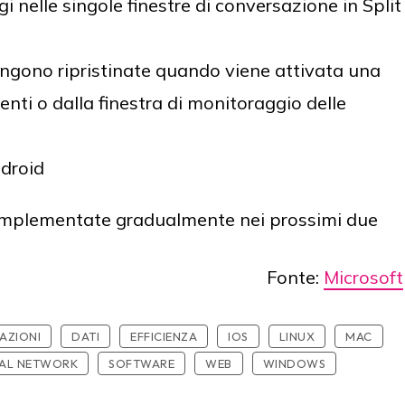
 nelle singole finestre di conversazione in Split
vengono ripristinate quando viene attivata una
nti o dalla finestra di monitoraggio delle
droid
 implementate gradualmente nei prossimi due
Fonte:
Microsoft
AZIONI
DATI
EFFICIENZA
IOS
LINUX
MAC
IAL NETWORK
SOFTWARE
WEB
WINDOWS