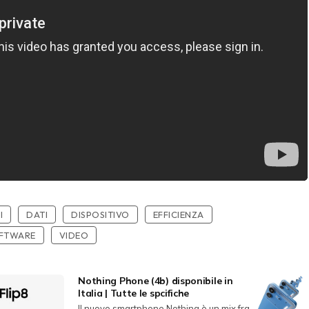
I
DATI
DISPOSITIVO
EFFICIENZA
FTWARE
VIDEO
Nothing Phone (4b) disponibile in
Italia | Tutte le spcifiche
Il nuovo smartphone Nothing è un mix fra