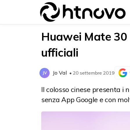
Huawei Mate 30 e
ufficiali
{{POSTS[0].LABEL}}
{{POSTS[0].LABEL}}
{{posts[0].title}}
{{posts[0].title}}
Jo Val
• 20 settembre 2019
JV
Il colosso cinese presenta i
senza App Google e con molt