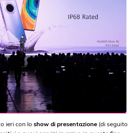
to ieri con lo
show di presentazione
(di seguito