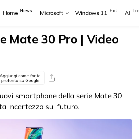
News
Hot
Tr
Home
Microsoft
Windows 11
AI
 Mate 30 Pro | Video
{{POSTS[1].LABEL}}
{{POSTS[1].LABEL}}
{{POSTS[2].LABEL}}
{{POSTS[2].LABEL}}
{{posts[1].title}}
{{posts[1].title}}
{{posts[2].title}}
{{posts[2].title}}
Aggiungi come fonte
preferita su Google
 nuovi smartphone della serie Mate 30
a incertezza sul futuro.