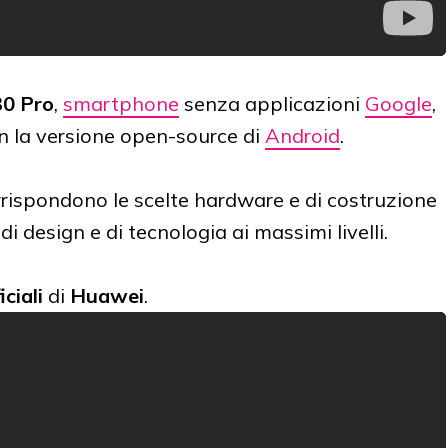
30 Pro
,
smartphone
senza applicazioni
Google
,
on la versione open-source di
Android
.
rrispondono le scelte hardware e di costruzione
di design e di tecnologia ai massimi livelli.
iciali
di
Huawei
.