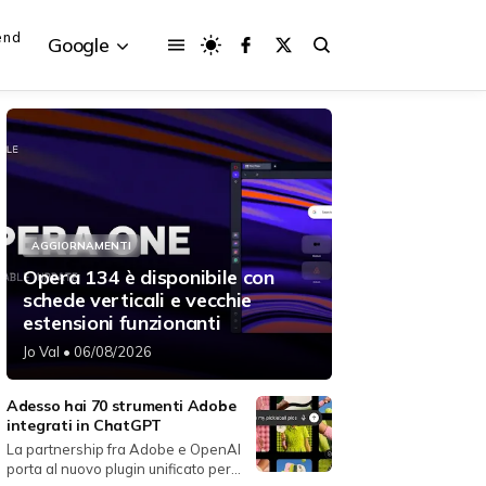
end
Google
{{POSTS[3].LABEL}}
{{POSTS[3].LABEL}}
AGGIORNAMENTI
{{posts[3].title}}
{{posts[3].title}}
Opera 134 è disponibile con
schede verticali e vecchie
estensioni funzionanti
Jo Val
• 06/08/2026
Adesso hai 70 strumenti Adobe
integrati in ChatGPT
La partnership fra Adobe e OpenAI
porta al nuovo plugin unificato per...