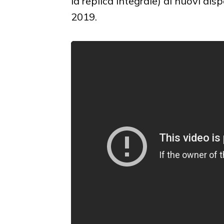
la replica integrale) di nuovi disp
2019.