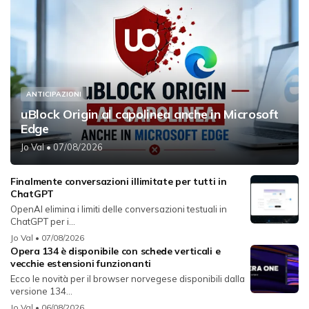
ANTICIPAZIONI
uBlock Origin al capolinea anche in Microsoft
Edge
Jo Val
• 07/08/2026
Finalmente conversazioni illimitate per tutti in
ChatGPT
OpenAI elimina i limiti delle conversazioni testuali in
ChatGPT per i...
Jo Val
• 07/08/2026
Opera 134 è disponibile con schede verticali e
vecchie estensioni funzionanti
Ecco le novità per il browser norvegese disponibili dalla
versione 134...
Jo Val
• 06/08/2026