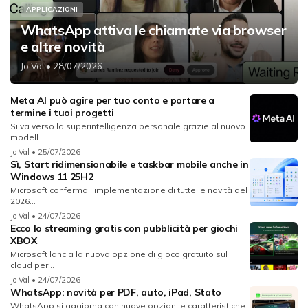
APPLICAZIONI
WhatsApp attiva le chiamate via browser
e altre novità
Jo Val
• 28/07/2026
Meta AI può agire per tuo conto e portare a
termine i tuoi progetti
Si va verso la superintelligenza personale grazie al nuovo
modell...
Jo Val
• 25/07/2026
Sì, Start ridimensionabile e taskbar mobile anche in
Windows 11 25H2
Microsoft conferma l'implementazione di tutte le novità del
2026...
Jo Val
• 24/07/2026
Ecco lo streaming gratis con pubblicità per giochi
XBOX
Microsoft lancia la nuova opzione di gioco gratuito sul
cloud per...
Jo Val
• 24/07/2026
WhatsApp: novità per PDF, auto, iPad, Stato
WhatsApp si aggiorna con nuove opzioni e caratteristiche