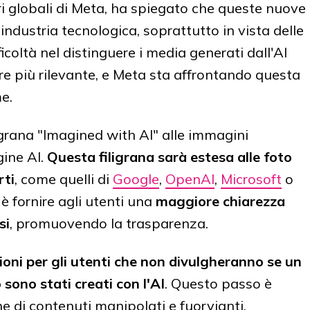
ari globali di Meta, ha spiegato che queste nuove
industria tecnologica, soprattutto in vista delle
ficoltà nel distinguere i media generati dall'AI
e più rilevante, e Meta sta affrontando questa
e.
igrana "Imagined with AI" alle immagini
ine AI.
Questa filigrana sarà estesa alle foto
rti
, come quelli di
Google
,
OpenAI
,
Microsoft
o
è fornire agli utenti una
maggiore chiarezza
si
, promuovendo la trasparenza.
ioni per gli utenti che non divulgheranno se un
 sono stati creati con l'AI
. Questo passo è
ne di contenuti manipolati e fuorvianti,