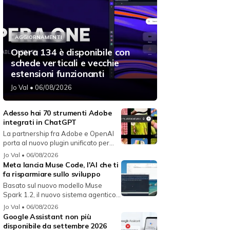
AGGIORNAMENTI
Opera 134 è disponibile con
schede verticali e vecchie
estensioni funzionanti
Jo Val
• 06/08/2026
Adesso hai 70 strumenti Adobe
integrati in ChatGPT
La partnership fra Adobe e OpenAI
porta al nuovo plugin unificato per...
Jo Val
• 06/08/2026
Meta lancia Muse Code, l'AI che ti
fa risparmiare sullo sviluppo
Basato sul nuovo modello Muse
Spark 1.2, il nuovo sistema agentico
fun...
Jo Val
• 06/08/2026
Google Assistant non più
disponibile da settembre 2026