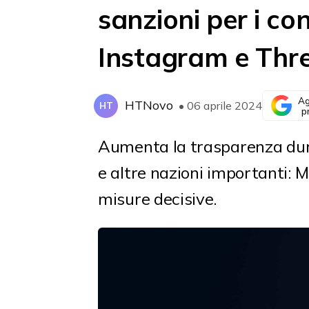
sanzioni per i co
Instagram e Thr
Ag
HTNovo
• 06 aprile 2024
HT
p
Aumenta la trasparenza dura
e altre nazioni importanti: 
misure decisive.