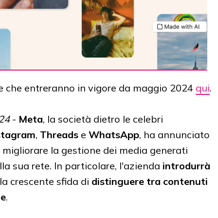
ure che entreranno in vigore da maggio 2024
qui
.
024
-
Meta
, la società dietro le celebri
stagram
,
Threads
e
WhatsApp
, ha annunciato
a migliorare la gestione dei media generati
lla sua rete. In particolare, l'azienda
introdurrà
la crescente sfida di
distinguere tra contenuti
te
.