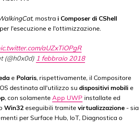
WalkingCat
, mostra
i Composer di CShell
e per l'esecuzione e l'ottimizzazione.
ic.twitter.com/aUZxTiOPgR
t (@h0x0d)
1 febbraio 2018
eda
e
Polaris
, rispettivamente, il Compositore
OS destinata all'utilizzo su
dispositivi mobili
e
op
, con solamente
App UWP
installate ed
op
Win32
eseguibili tramite
virtualizzazione
- sia
menti per Surface Hub, IoT, Diagnostica o