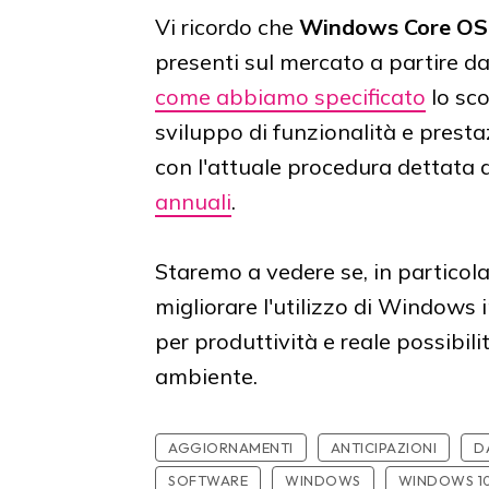
Vi ricordo che
Windows Core O
presenti sul mercato a partire da
come abbiamo specificato
lo sco
sviluppo di funzionalità e presta
con l'attuale procedura dettata 
annuali
.
Staremo a vedere se, in particol
migliorare l'utilizzo di Windows
per produttività e reale possibili
ambiente.
AGGIORNAMENTI
ANTICIPAZIONI
D
SOFTWARE
WINDOWS
WINDOWS 1