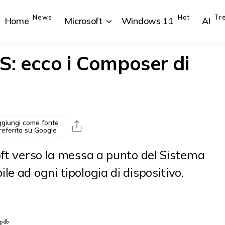
News
Hot
Tr
Home
Microsoft
Windows 11
AI
: ecco i Composer di
{{POSTS[1].LABEL}}
{{POSTS[1].LABEL}}
{{POSTS[2].LABEL}}
{{POSTS[2].LABEL}}
{{posts[1].title}}
{{posts[1].title}}
{{posts[2].title}}
{{posts[2].title}}
giungi come fonte
referita su Google
oft verso la messa a punto del Sistema
e ad ogni tipologia di dispositivo.