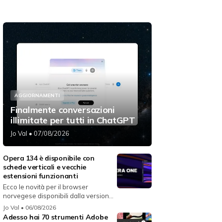
AGGIORNAMENTI
Finalmente conversazioni
illimitate per tutti in ChatGPT
Jo Val
• 07/08/2026
Opera 134 è disponibile con
schede verticali e vecchie
estensioni funzionanti
Ecco le novità per il browser
norvegese disponibili dalla versione
134...
Jo Val
• 06/08/2026
Adesso hai 70 strumenti Adobe