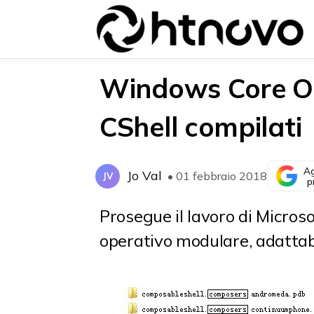
Windows Core OS
CShell compilati
{{POSTS[0].LABEL}}
{{POSTS[0].LABEL}}
{{posts[0].title}}
{{posts[0].title}}
Ag
Jo Val
• 01 febbraio 2018
JV
p
Prosegue il lavoro di Micros
operativo modulare, adattabil