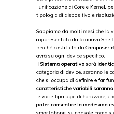
l'unificazione di Core e Kernel, 
tipologia di dispositivo e risoluz
Sappiamo da molti mesi che la v
rappresentata dalla nuova Shell 
perché costituita da
Composer di
avrà su ogni device specifico.
Il
Sistema operativo
sarà
identic
categoria di device, saranno le ca
che si occupa di definire e far f
caratteristiche variabili sarann
le varie tipologie di hardware, c
poter consentire la medesima e
smartphone, su console come su 