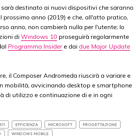
S
sarà destinato ai nuovi dispositivi che saranno
l prossimo anno (2019) e che, all'atto pratico,
rso anno, non cambierà nulla per l'utente; lo
zioni di
Windows 10
proseguirà regolarmente
dal
Programma Insider
e dai
due Major Update
are, il Composer Andromeda riuscirà a variare e
 in mobilità, avvicinando desktop e smartphone
tà di utilizzo e continuazione di e in ogni
ATI
EFFICIENZA
MICROSOFT
PROGETTAZIONE
0
WINDOWS MOBILE