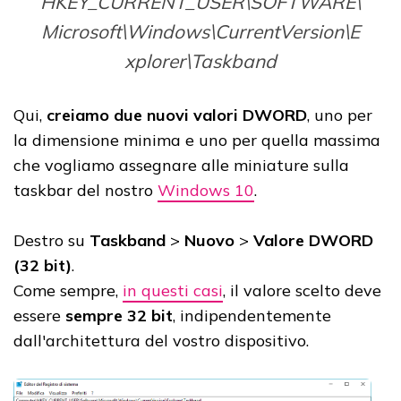
HKEY_CURRENT_USER\SOFTWARE\
Microsoft\Windows\CurrentVersion\E
xplorer\Taskband
Qui,
creiamo due nuovi valori DWORD
, uno per
la dimensione minima e uno per quella massima
che vogliamo assegnare alle miniature sulla
taskbar del nostro
Windows 10
.
Destro su
Taskband
>
Nuovo
>
Valore DWORD
(32 bit)
.
Come sempre,
in questi casi
, il valore scelto deve
essere
sempre 32 bit
, indipendentemente
dall'architettura del vostro dispositivo.