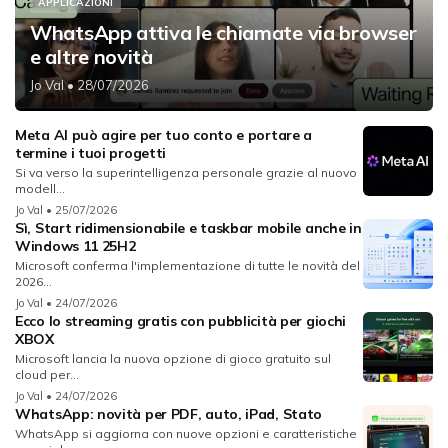
APPLICAZIONI
WhatsApp attiva le chiamate via browser
e altre novità
Jo Val
• 28/07/2026
Meta AI può agire per tuo conto e portare a
termine i tuoi progetti
Si va verso la superintelligenza personale grazie al nuovo
modell...
Jo Val
• 25/07/2026
Sì, Start ridimensionabile e taskbar mobile anche in
Windows 11 25H2
Microsoft conferma l'implementazione di tutte le novità del
2026...
Jo Val
• 24/07/2026
Ecco lo streaming gratis con pubblicità per giochi
XBOX
Microsoft lancia la nuova opzione di gioco gratuito sul
cloud per...
Jo Val
• 24/07/2026
WhatsApp: novità per PDF, auto, iPad, Stato
WhatsApp si aggiorna con nuove opzioni e caratteristiche