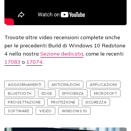
Trovate altre video recensioni complete anche
per le precedenti Build di Windows 10 Redstone
4 nella nostra
Sezione dedicata
, come le recenti
17083
o
17074
.
AGGIORNAMENTI
ANTICIPAZIONI
APPLICAZIONI
BLUETOOTH
EDGE
EFFICIENZA
MICROSOFT
PROGETTAZIONE
PROTEZIONE
SICUREZZA
SOFTWARE
VIDEO
WINDOWS 10