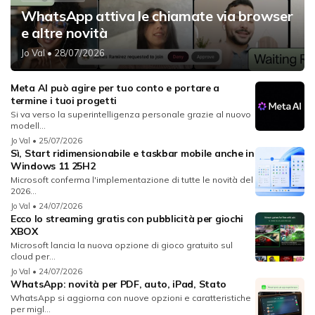
WhatsApp attiva le chiamate via browser
e altre novità
Jo Val
• 28/07/2026
Meta AI può agire per tuo conto e portare a
termine i tuoi progetti
Si va verso la superintelligenza personale grazie al nuovo
modell...
Jo Val
• 25/07/2026
Sì, Start ridimensionabile e taskbar mobile anche in
Windows 11 25H2
Microsoft conferma l'implementazione di tutte le novità del
2026...
Jo Val
• 24/07/2026
Ecco lo streaming gratis con pubblicità per giochi
XBOX
Microsoft lancia la nuova opzione di gioco gratuito sul
cloud per...
Jo Val
• 24/07/2026
WhatsApp: novità per PDF, auto, iPad, Stato
WhatsApp si aggiorna con nuove opzioni e caratteristiche
per migl...