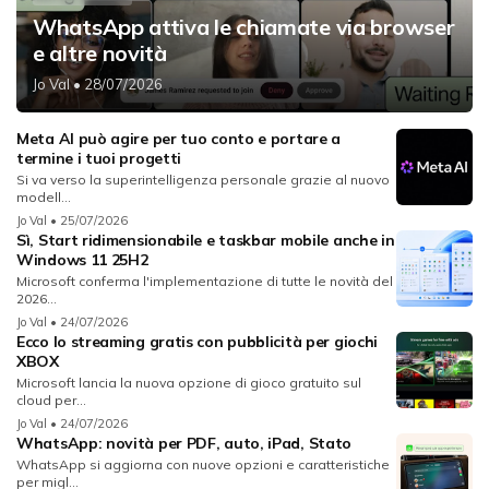
WhatsApp attiva le chiamate via browser
e altre novità
Jo Val
• 28/07/2026
Meta AI può agire per tuo conto e portare a
termine i tuoi progetti
Si va verso la superintelligenza personale grazie al nuovo
modell...
Jo Val
• 25/07/2026
Sì, Start ridimensionabile e taskbar mobile anche in
Windows 11 25H2
Microsoft conferma l'implementazione di tutte le novità del
2026...
Jo Val
• 24/07/2026
Ecco lo streaming gratis con pubblicità per giochi
XBOX
Microsoft lancia la nuova opzione di gioco gratuito sul
cloud per...
Jo Val
• 24/07/2026
WhatsApp: novità per PDF, auto, iPad, Stato
WhatsApp si aggiorna con nuove opzioni e caratteristiche
per migl...