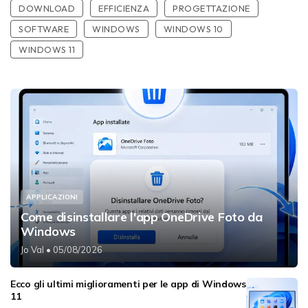
DOWNLOAD
EFFICIENZA
PROGETTAZIONE
SOFTWARE
WINDOWS
WINDOWS 10
WINDOWS 11
APPLICAZIONI
Come disinstallare l'app OneDrive Foto da
Windows
Jo Val
• 05/08/2026
Ecco gli ultimi miglioramenti per le app di Windows
11