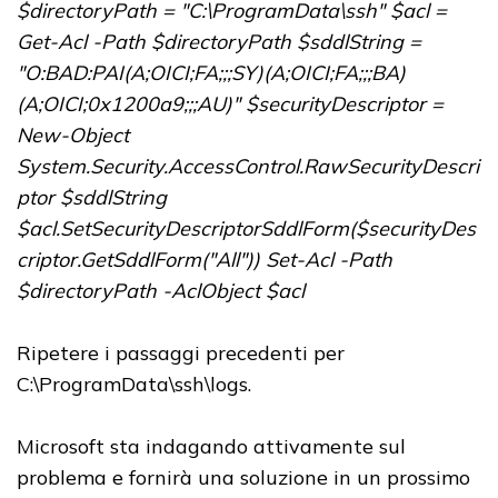
$directoryPath = "C:\ProgramData\ssh" $acl =
Get-Acl -Path $directoryPath $sddlString =
"O:BAD:PAI(A;OICI;FA;;;SY)(A;OICI;FA;;;BA)
(A;OICI;0x1200a9;;;AU)" $securityDescriptor =
New-Object
System.Security.AccessControl.RawSecurityDescri
ptor $sddlString
$acl.SetSecurityDescriptorSddlForm($securityDes
criptor.GetSddlForm("All")) Set-Acl -Path
$directoryPath -AclObject $acl
Ripetere i passaggi precedenti per
C:\ProgramData\ssh\logs.
Microsoft sta indagando attivamente sul
problema e fornirà una soluzione in un prossimo