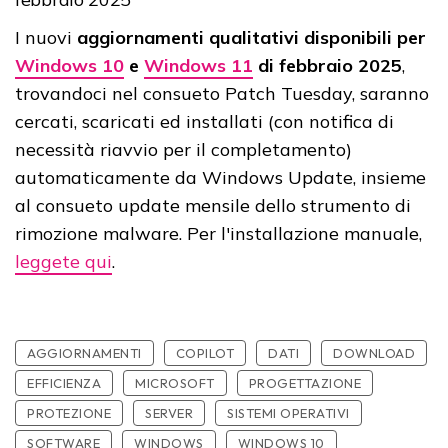
I nuovi
aggiornamenti qualitativi disponibili
per
Windows 10
e
Windows 11
di febbraio 2025
,
trovandoci nel consueto Patch Tuesday, saranno
cercati, scaricati ed installati (con notifica di
necessità riavvio per il completamento)
automaticamente da Windows Update, insieme
al consueto update mensile dello strumento di
rimozione malware. Per l'installazione manuale,
leggete qui
.
AGGIORNAMENTI
COPILOT
DATI
DOWNLOAD
EFFICIENZA
MICROSOFT
PROGETTAZIONE
PROTEZIONE
SERVER
SISTEMI OPERATIVI
SOFTWARE
WINDOWS
WINDOWS 10