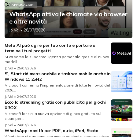
APPLICAZIONI
WhatsApp attiva le chiamate via browser
e altre novità
Jo Val
• 28/07/2026
Meta AI può agire per tuo conto e portare a
termine i tuoi progetti
Si va verso la superintelligenza personale grazie al nuovo
modell...
Jo Val
• 25/07/2026
Sì, Start ridimensionabile e taskbar mobile anche in
Windows 11 25H2
Microsoft conferma l'implementazione di tutte le novità del
2026...
Jo Val
• 24/07/2026
Ecco lo streaming gratis con pubblicità per giochi
XBOX
Microsoft lancia la nuova opzione di gioco gratuito sul
cloud per...
Jo Val
• 24/07/2026
WhatsApp: novità per PDF, auto, iPad, Stato
WhatsApp si aggiorna con nuove opzioni e caratteristiche