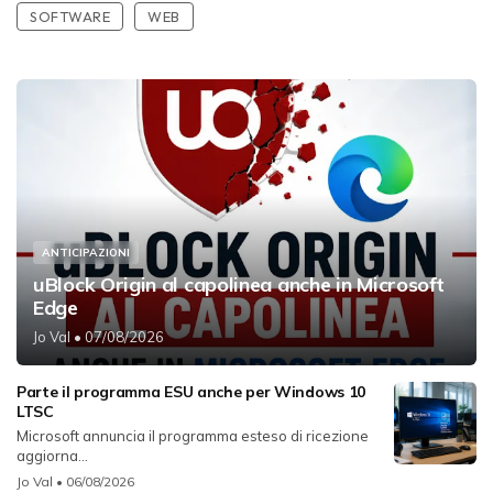
SOFTWARE
WEB
ANTICIPAZIONI
uBlock Origin al capolinea anche in Microsoft
Edge
Jo Val
• 07/08/2026
Parte il programma ESU anche per Windows 10
LTSC
Microsoft annuncia il programma esteso di ricezione
aggiorna...
Jo Val
• 06/08/2026