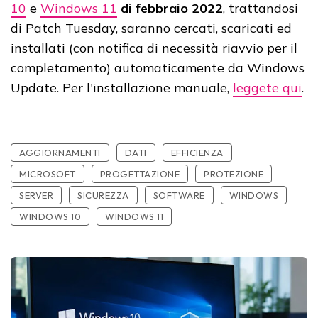
10
e
Windows 11
di febbraio 2022
, trattandosi
di Patch Tuesday, saranno cercati, scaricati ed
installati (con notifica di necessità riavvio per il
completamento) automaticamente da Windows
Update. Per l'installazione manuale,
leggete qui
.
AGGIORNAMENTI
DATI
EFFICIENZA
MICROSOFT
PROGETTAZIONE
PROTEZIONE
SERVER
SICUREZZA
SOFTWARE
WINDOWS
WINDOWS 10
WINDOWS 11