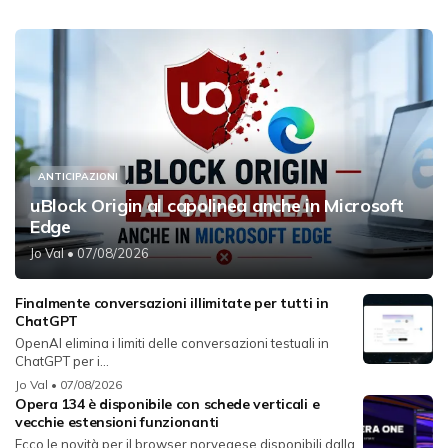
ANTICIPAZIONI
uBlock Origin al capolinea anche in Microsoft
Edge
Jo Val
• 07/08/2026
Finalmente conversazioni illimitate per tutti in
ChatGPT
OpenAI elimina i limiti delle conversazioni testuali in
ChatGPT per i...
Jo Val
• 07/08/2026
Opera 134 è disponibile con schede verticali e
vecchie estensioni funzionanti
Ecco le novità per il browser norvegese disponibili dalla