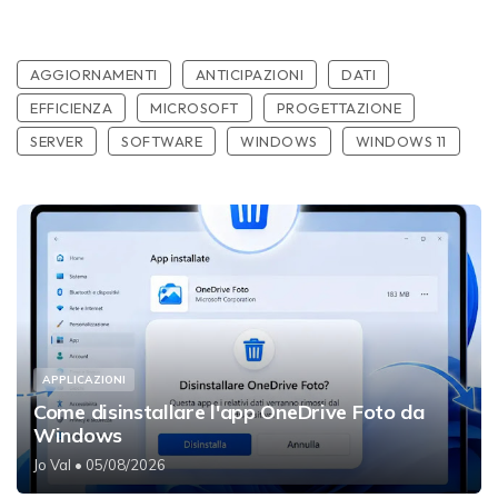
AGGIORNAMENTI
ANTICIPAZIONI
DATI
EFFICIENZA
MICROSOFT
PROGETTAZIONE
SERVER
SOFTWARE
WINDOWS
WINDOWS 11
APPLICAZIONI
Come disinstallare l'app OneDrive Foto da
Windows
Jo Val
• 05/08/2026