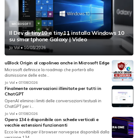
MICROSOFT
Il Dev di tiny10 e tiny11 installa Windows 10
su smartphone Galaxy | Video
Jo Val
• 10/08/2026
uBlock Origin al capolinea anche in Microsoft Edge
Microsoft definisce la roadmap che porterà alla
dismissione delle este...
Jo Val
• 07/08/2026
Finalmente conversazioni illimitate per tutti in
ChatGPT
OpenAI elimina i limiti delle conversazioni testuali in
ChatGPT per i...
Jo Val
• 07/08/2026
Opera 134 è disponibile con schede verticali e
vecchie estensioni funzionanti
Ecco le novità per il browser norvegese disponibili dalla
versione 134...