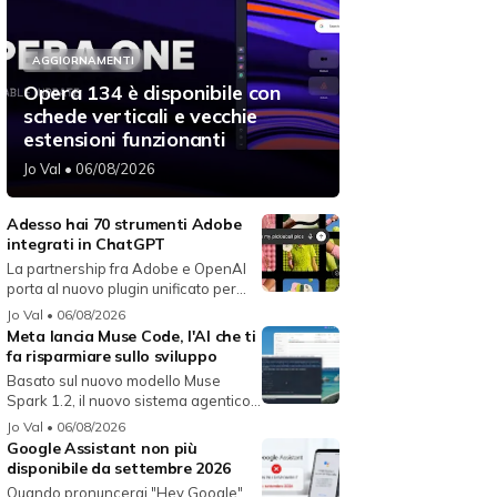
AGGIORNAMENTI
Opera 134 è disponibile con
schede verticali e vecchie
estensioni funzionanti
Jo Val
• 06/08/2026
Adesso hai 70 strumenti Adobe
integrati in ChatGPT
La partnership fra Adobe e OpenAI
porta al nuovo plugin unificato per...
Jo Val
• 06/08/2026
Meta lancia Muse Code, l'AI che ti
fa risparmiare sullo sviluppo
Basato sul nuovo modello Muse
Spark 1.2, il nuovo sistema agentico
fun...
Jo Val
• 06/08/2026
Google Assistant non più
disponibile da settembre 2026
Quando pronuncerai "Hey Google"