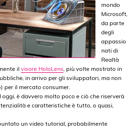
mondo
Microsoft,
da parte
degli
appassio
nati di
Realtà
mente il
visore HoloLens
, più volte mostrato in
bliche, in arrivo per gli sviluppatori, ma non
o) per il mercato consumer.
d oggi, è davvero molto poco e ciò che riserverà
otenzialità e caratteristiche è tutto, o quasi,
 spuntato un video tutorial, probabilmente