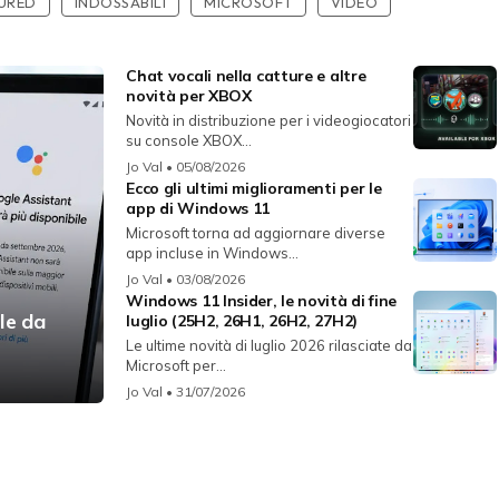
URED
INDOSSABILI
MICROSOFT
VIDEO
Chat vocali nella catture e altre
novità per XBOX
Novità in distribuzione per i videogiocatori
su console XBOX...
Jo Val
• 05/08/2026
Ecco gli ultimi miglioramenti per le
app di Windows 11
Microsoft torna ad aggiornare diverse
app incluse in Windows...
Jo Val
• 03/08/2026
Windows 11 Insider, le novità di fine
le da
luglio (25H2, 26H1, 26H2, 27H2)
Le ultime novità di luglio 2026 rilasciate da
Microsoft per...
Jo Val
• 31/07/2026