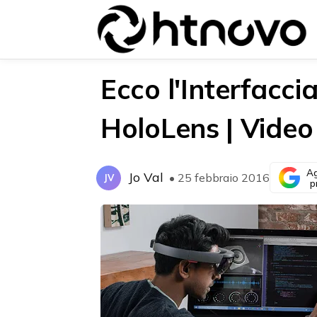
Ecco l'Interfacci
HoloLens | Video
{{POSTS[0].LABEL}}
{{POSTS[0].LABEL}}
{{posts[0].title}}
{{posts[0].title}}
Ag
Jo Val
• 25 febbraio 2016
JV
p