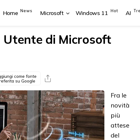
News
Hot
Tr
Home
Microsoft
Windows 11
AI
a Utente di Microsoft
{{POSTS[1].LABEL}}
{{POSTS[1].LABEL}}
{{POSTS[2].LABEL}}
{{POSTS[2].LABEL}}
{{posts[1].title}}
{{posts[1].title}}
{{posts[2].title}}
{{posts[2].title}}
giungi come fonte
referita su Google
Fra le
novità
più
attese
del