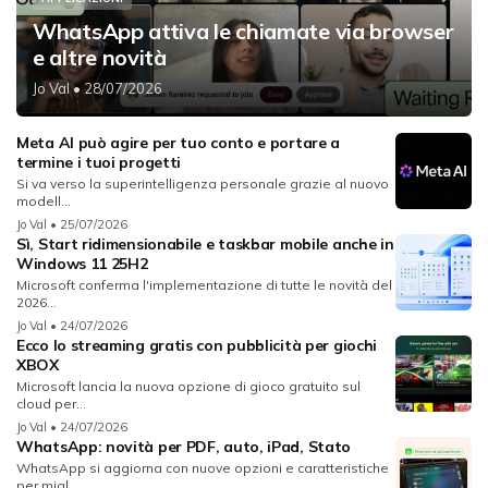
WhatsApp attiva le chiamate via browser
e altre novità
Jo Val
• 28/07/2026
Meta AI può agire per tuo conto e portare a
termine i tuoi progetti
Si va verso la superintelligenza personale grazie al nuovo
modell...
Jo Val
• 25/07/2026
Sì, Start ridimensionabile e taskbar mobile anche in
Windows 11 25H2
Microsoft conferma l'implementazione di tutte le novità del
2026...
Jo Val
• 24/07/2026
Ecco lo streaming gratis con pubblicità per giochi
XBOX
Microsoft lancia la nuova opzione di gioco gratuito sul
cloud per...
Jo Val
• 24/07/2026
WhatsApp: novità per PDF, auto, iPad, Stato
WhatsApp si aggiorna con nuove opzioni e caratteristiche
per migl...