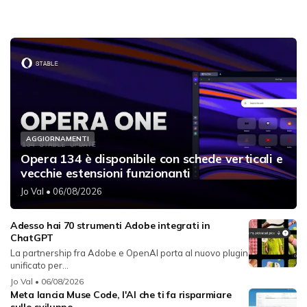
AGGIORNAMENTI
Opera 134 è disponibile con schede verticali e
vecchie estensioni funzionanti
Jo Val
• 06/08/2026
Adesso hai 70 strumenti Adobe integrati in
ChatGPT
La partnership fra Adobe e OpenAI porta al nuovo plugin
unificato per...
Jo Val
• 06/08/2026
Meta lancia Muse Code, l'AI che ti fa risparmiare
sullo sviluppo