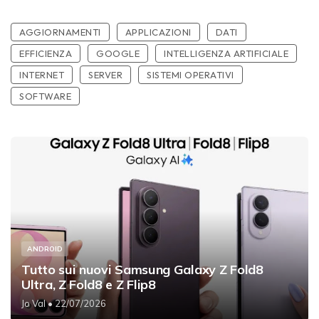
AGGIORNAMENTI
APPLICAZIONI
DATI
EFFICIENZA
GOOGLE
INTELLIGENZA ARTIFICIALE
INTERNET
SERVER
SISTEMI OPERATIVI
SOFTWARE
ANDROID
Tutto sui nuovi Samsung Galaxy Z Fold8
Ultra, Z Fold8 e Z Flip8
Jo Val
• 22/07/2026