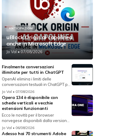
ANTICIPAZIONI
uBlock Origin al capolinea
anche in Microsoft Edge
Jo Val
• 07/08/2026
Finalmente conversazioni
illimitate per tutti in ChatGPT
OpenAI elimina i limiti delle
conversazioni testuali in ChatGPT per
i...
Jo Val
• 07/08/2026
Opera 134 è disponibile con
schede verticali e vecchie
estensioni funzionanti
Ecco le novità per il browser
norvegese disponibili dalla versione
134...
Jo Val
• 06/08/2026
Adesso hai 70 strumenti Adobe