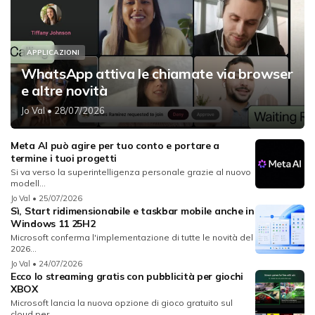
APPLICAZIONI
WhatsApp attiva le chiamate via browser
e altre novità
Jo Val
• 28/07/2026
Meta AI può agire per tuo conto e portare a
termine i tuoi progetti
Si va verso la superintelligenza personale grazie al nuovo
modell...
Jo Val
• 25/07/2026
Sì, Start ridimensionabile e taskbar mobile anche in
Windows 11 25H2
Microsoft conferma l'implementazione di tutte le novità del
2026...
Jo Val
• 24/07/2026
Ecco lo streaming gratis con pubblicità per giochi
XBOX
Microsoft lancia la nuova opzione di gioco gratuito sul
cloud per...