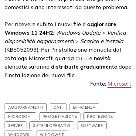
domestici siano interessati da questo problema.
Per ricevere subito i nuovi file e
aggiornare
Windows 11 24H2
:
Windows Update
>
Verifica
disponibilità aggiornamenti
>
Scarica e installa
(KB5052093). Per l'installazione manuale dal
catalogo Microsoft, guarda
qui
. Le
novità
elencate saranno
distribuite gradualmente
dopo
l'installazione dei nuovi file.
Fonte:
Microsoft
AGGIORNAMENTI
DATI
EFFICIENZA
MICROSOFT
PROGETTAZIONE
PROTEZIONE
SERVER
SISTEMI OPERATIVI
SOFTWARE
WINDOWS
WINDOWS 11