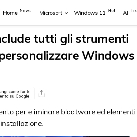
News
Hot
Tr
Home
Microsoft
Windows 11
AI
lude tutti gli strumenti
e personalizzare Windows
{{POSTS[1].LABEL}}
{{POSTS[1].LABEL}}
{{POSTS[2].LABEL}}
{{POSTS[2].LABEL}}
{{posts[1].title}}
{{posts[1].title}}
{{posts[2].title}}
{{posts[2].title}}
ungi come fonte
erita su Google
mento per eliminare bloatware ed elementi
installazione.