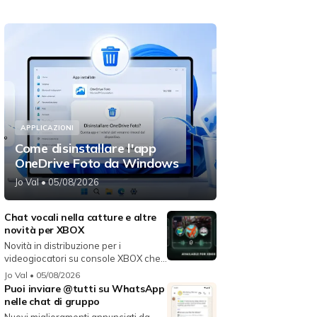
APPLICAZIONI
Come disinstallare l'app
OneDrive Foto da Windows
Jo Val
• 05/08/2026
Chat vocali nella catture e altre
novità per XBOX
Novità in distribuzione per i
videogiocatori su console XBOX che
migli...
Jo Val
• 05/08/2026
Puoi inviare @tutti su WhatsApp
nelle chat di gruppo
Nuovi miglioramenti annunciati da