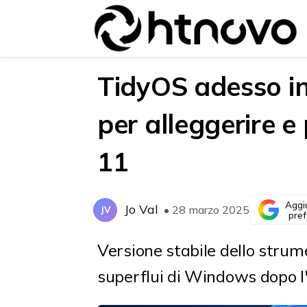
TidyOS adesso inc
per alleggerire 
{{POSTS[0].LABEL}}
{{POSTS[0].LABEL}}
11
{{posts[0].title}}
{{posts[0].title}}
Aggi
Jo Val
• 28 marzo 2025
JV
pref
Versione stabile dello stru
superflui di Windows dopo l'