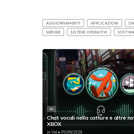
AGGIORNAMENTI
APPLICAZIONI
DA
SERVER
SISTEMI OPERATIVI
SOFTWA
3D
Chat vocali nella catture e altre no
XBOX
Jo Val
• 05/08/2026