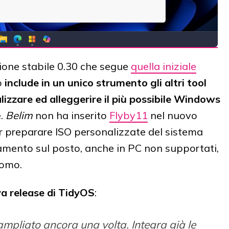
sione stabile 0.30 che segue
quella iniziale
o
include in un unico strumento gli altri tool
alizzare ed alleggerire il più possibile Windows
e.
Belim
non ha inserito
Flyby11
nel nuovo
r preparare ISO personalizzate del sistema
amento sul posto, anche in PC non supportati,
nomo.
a release di TidyOS
:
 ampliato ancora una volta. Integra già le