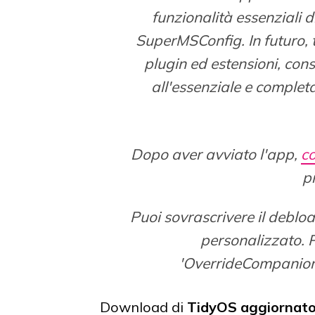
funzionalità essenziali d
SuperMSConfig. In futuro, 
plugin ed estensioni, co
all'essenziale e comple
Dopo aver avviato l'app,
co
p
Puoi sovrascrivere il debloa
personalizzato. Pe
'OverrideCompanion1.
Download di
TidyOS aggiornat