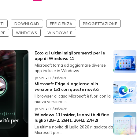
TI
DOWNLOAD
EFFICIENZA
PROGETTAZIONE
RE
WINDOWS
WINDOWS 11
Ecco gli ultimi miglioramenti per le
app di Windows 11
Microsoft torna ad aggiornare diverse
app incluse in Windows...
Jo Val
• 03/08/2026
Microsoft Edge si aggiorna alla
versione 151 con queste novità
Il browser di casa Microsoft è fuori con la
nuova versione s...
Jo Val
• 01/08/2026
Windows 11 Insider, le novità di fine
vità per
luglio (25H2, 26H1, 26H2, 27H2)
Le ultime novità di luglio 2026 rilasciate da
Microsoft per...