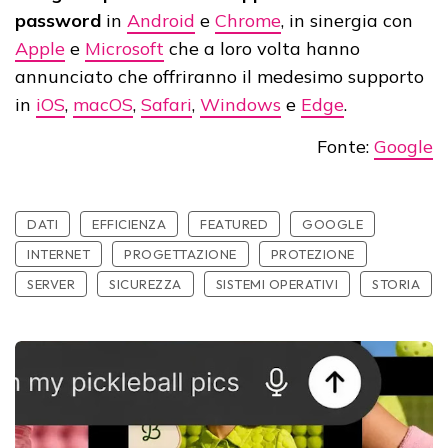
password
in
Android
e
Chrome
, in sinergia con
Apple
e
Microsoft
che a loro volta hanno
annunciato che offriranno il medesimo supporto
in
iOS
,
macOS
,
Safari
,
Windows
e
Edge
.
Fonte:
Google
DATI
EFFICIENZA
FEATURED
GOOGLE
INTERNET
PROGETTAZIONE
PROTEZIONE
SERVER
SICUREZZA
SISTEMI OPERATIVI
STORIA