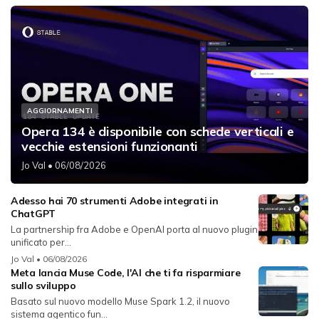
AGGIORNAMENTI
Opera 134 è disponibile con schede verticali e
vecchie estensioni funzionanti
Jo Val
• 06/08/2026
Adesso hai 70 strumenti Adobe integrati in
ChatGPT
La partnership fra Adobe e OpenAI porta al nuovo plugin
unificato per...
Jo Val
• 06/08/2026
Meta lancia Muse Code, l'AI che ti fa risparmiare
sullo sviluppo
Basato sul nuovo modello Muse Spark 1.2, il nuovo
sistema agentico fun...