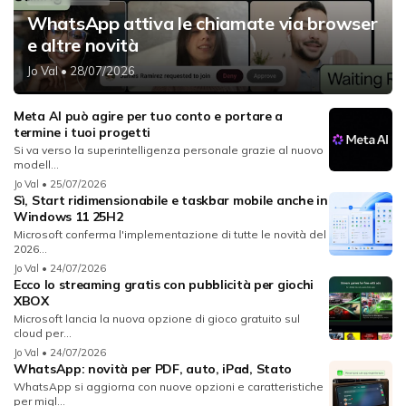
WhatsApp attiva le chiamate via browser
e altre novità
Jo Val
• 28/07/2026
Meta AI può agire per tuo conto e portare a
termine i tuoi progetti
Si va verso la superintelligenza personale grazie al nuovo
modell...
Jo Val
• 25/07/2026
Sì, Start ridimensionabile e taskbar mobile anche in
Windows 11 25H2
Microsoft conferma l'implementazione di tutte le novità del
2026...
Jo Val
• 24/07/2026
Ecco lo streaming gratis con pubblicità per giochi
XBOX
Microsoft lancia la nuova opzione di gioco gratuito sul
cloud per...
Jo Val
• 24/07/2026
WhatsApp: novità per PDF, auto, iPad, Stato
WhatsApp si aggiorna con nuove opzioni e caratteristiche
per migl...