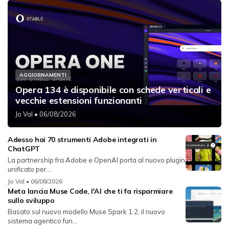
AGGIORNAMENTI
Opera 134 è disponibile con schede verticali e
vecchie estensioni funzionanti
Jo Val
• 06/08/2026
Adesso hai 70 strumenti Adobe integrati in
ChatGPT
La partnership fra Adobe e OpenAI porta al nuovo plugin
unificato per...
Jo Val
• 06/08/2026
Meta lancia Muse Code, l'AI che ti fa risparmiare
sullo sviluppo
Basato sul nuovo modello Muse Spark 1.2, il nuovo
sistema agentico fun...