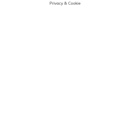
Privacy & Cookie
Sitemap
Codice etico
Aggiungi come fonte preferita su Google
Resta connesso
Contattaci
info@htnovo.net