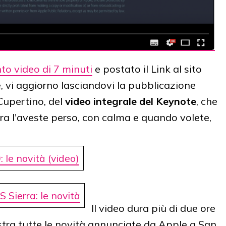
to video di 7 minuti
e postato il Link al sito
, vi aggiorno lasciandovi la pubblicazione
Cupertino, del
video integrale del Keynote
, che
ora l'aveste perso, con calma e quando volete,
 le novità (video)
Sierra: le novità
Il video dura più di due ore
ostra tutte le novità annunciate da Apple a San