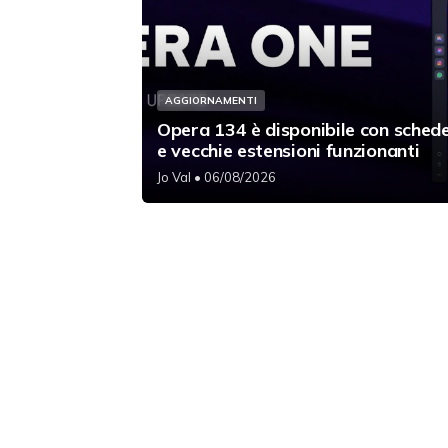
AGGIORNAMENTI
Opera 134 è disponibile con schede
e vecchie estensioni funzionanti
Jo Val
• 06/08/2026