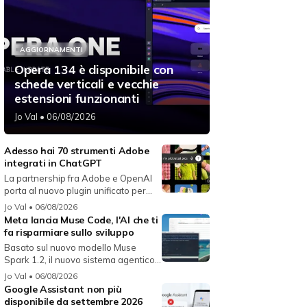
AGGIORNAMENTI
Opera 134 è disponibile con
schede verticali e vecchie
estensioni funzionanti
Jo Val
• 06/08/2026
Adesso hai 70 strumenti Adobe
integrati in ChatGPT
La partnership fra Adobe e OpenAI
porta al nuovo plugin unificato per...
Jo Val
• 06/08/2026
Meta lancia Muse Code, l'AI che ti
fa risparmiare sullo sviluppo
Basato sul nuovo modello Muse
Spark 1.2, il nuovo sistema agentico
fun...
Jo Val
• 06/08/2026
Google Assistant non più
disponibile da settembre 2026