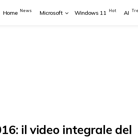
News
Hot
Tr
Home
Microsoft
Windows 11
AI
{{POSTS[1].LABEL}}
{{POSTS[1].LABEL}}
{{POSTS[2].LABEL}}
{{POSTS[2].LABEL}}
{{posts[1].title}}
{{posts[1].title}}
{{posts[2].title}}
{{posts[2].title}}
 il video integrale del