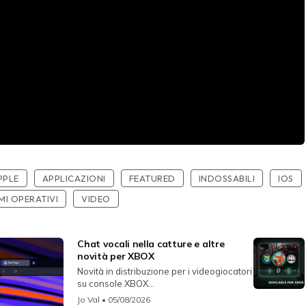
PPLE
APPLICAZIONI
FEATURED
INDOSSABILI
IOS
MI OPERATIVI
VIDEO
Chat vocali nella catture e altre
novità per XBOX
Novità in distribuzione per i videogiocatori
su console XBOX...
Jo Val
• 05/08/2026