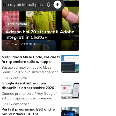
APPLICAZIONI
Adesso hai 70 strumenti Adobe
integrati in ChatGPT
Jo Val
• 06/08/2026
Meta lancia Muse Code, l'AI che ti
fa risparmiare sullo sviluppo
Basato sul nuovo modello Muse
Spark 1.2, il nuovo sistema agentico
fun...
Jo Val
• 06/08/2026
Google Assistant non più
disponibile da settembre 2026
Quando pronuncerai "Hey Google"
sul tuo dispositivo avrai sempre
Gemin...
Jo Val
• 06/08/2026
Parte il programma ESU anche
per Windows 10 LTSC