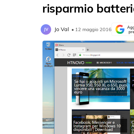
risparmio batter
Agg
Jo Val
• 12 maggio 2016
JV
pr