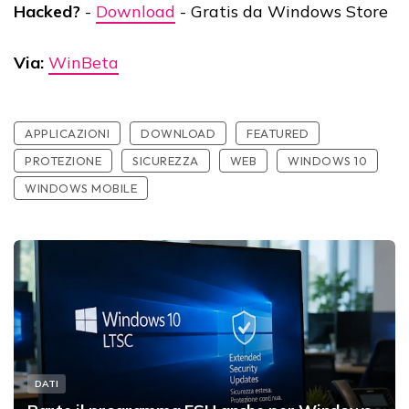
Hacked?
-
Download
- Gratis da Windows Store
Via:
WinBeta
APPLICAZIONI
DOWNLOAD
FEATURED
PROTEZIONE
SICUREZZA
WEB
WINDOWS 10
WINDOWS MOBILE
DATI