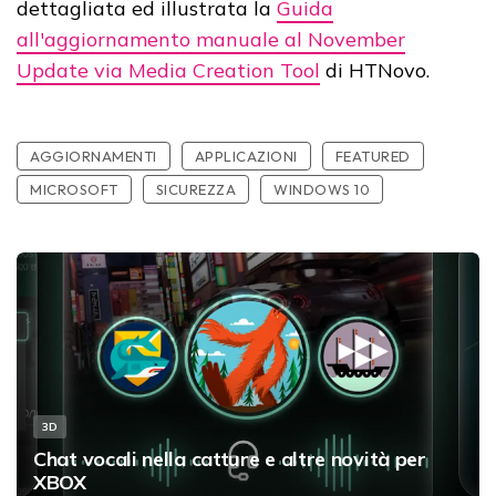
dettagliata ed illustrata la
Guida
all'aggiornamento manuale al November
Update via Media Creation Tool
di HTNovo.
AGGIORNAMENTI
APPLICAZIONI
FEATURED
MICROSOFT
SICUREZZA
WINDOWS 10
3D
Chat vocali nella catture e altre novità per
XBOX