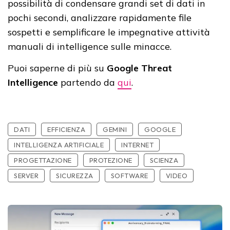
possibilità di condensare grandi set di dati in
pochi secondi, analizzare rapidamente file
sospetti e semplificare le impegnative attività
manuali di intelligence sulle minacce.
Puoi saperne di più su
Google Threat
Intelligence
partendo da
qui
.
DATI
EFFICIENZA
GEMINI
GOOGLE
INTELLIGENZA ARTIFICIALE
INTERNET
PROGETTAZIONE
PROTEZIONE
SCIENZA
SERVER
SICUREZZA
SOFTWARE
VIDEO