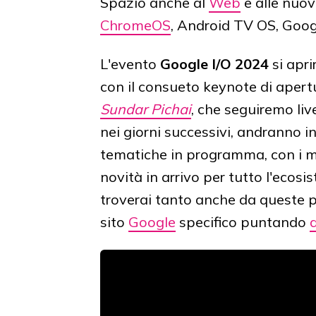
Spazio anche al
Web
e alle nuov
ChromeOS
, Android TV OS, Goog
L'evento
Google I/O 2024
si apri
con il consueto keynote di apert
Sundar Pichai
, che seguiremo live
nei giorni successivi, andranno i
tematiche in programma, con i mi
novità in arrivo per tutto l'ecos
troverai tanto anche da queste p
sito
Google
specifico puntando