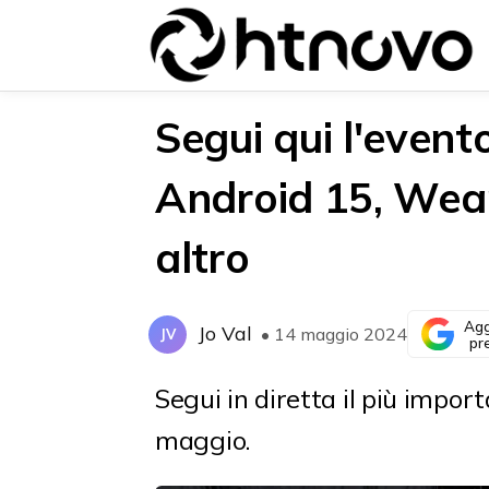
Segui qui l'event
Android 15, Wear
{{POSTS[0].LABEL}}
{{POSTS[0].LABEL}}
altro
{{posts[0].title}}
{{posts[0].title}}
Agg
Jo Val
• 14 maggio 2024
JV
pr
Segui in diretta il più impor
maggio.