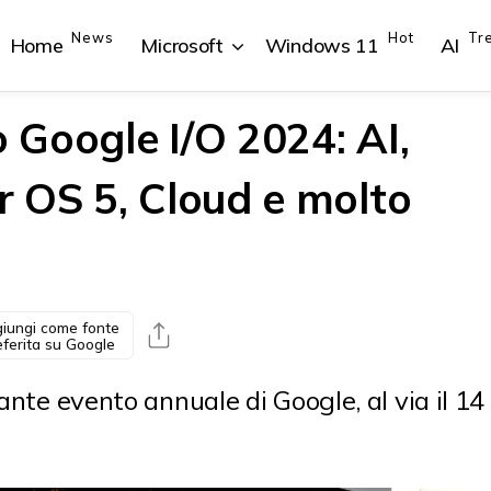
News
Hot
Tr
Home
Microsoft
Windows 11
AI
o Google I/O 2024: AI,
 OS 5, Cloud e molto
{{POSTS[1].LABEL}}
{{POSTS[1].LABEL}}
{{POSTS[2].LABEL}}
{{POSTS[2].LABEL}}
{{posts[1].title}}
{{posts[1].title}}
{{posts[2].title}}
{{posts[2].title}}
iungi come fonte
eferita su Google
tante evento annuale di Google, al via il 14