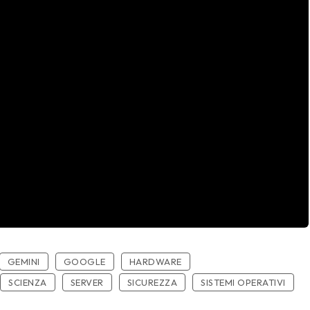
GEMINI
GOOGLE
HARDWARE
SCIENZA
SERVER
SICUREZZA
SISTEMI OPERATIVI