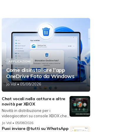
APPLICAZIONI
Come disinstallare l'app
OneDrive Foto da Windows
Jo Val
• 05/08/2026
Chat vocali nella catture e altre
novità per XBOX
Novità in distribuzione per i
videogiocatori su console XBOX che
migli...
Jo Val
• 05/08/2026
Puoi inviare @tutti su WhatsApp