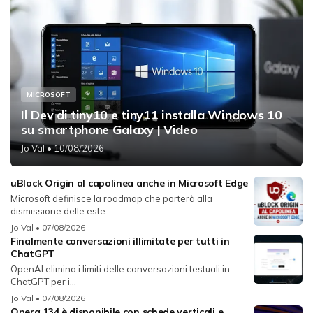
MICROSOFT
Il Dev di tiny10 e tiny11 installa Windows 10
su smartphone Galaxy | Video
Jo Val
• 10/08/2026
uBlock Origin al capolinea anche in Microsoft Edge
Microsoft definisce la roadmap che porterà alla
dismissione delle este...
Jo Val
• 07/08/2026
Finalmente conversazioni illimitate per tutti in
ChatGPT
OpenAI elimina i limiti delle conversazioni testuali in
ChatGPT per i...
Jo Val
• 07/08/2026
Opera 134 è disponibile con schede verticali e