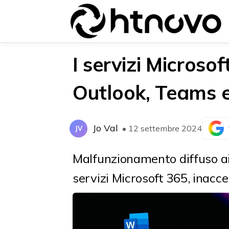
I servizi Microso
Outlook, Teams e
{{POSTS[0].LABEL}}
{{POSTS[0].LABEL}}
{{posts[0].title}}
{{posts[0].title}}
Jo Val
• 12 settembre 2024
JV
Malfunzionamento diffuso ai 
servizi Microsoft 365, inacces