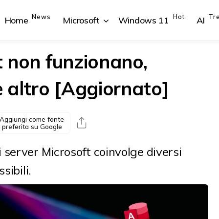
News
Hot
Tr
Home
Microsoft
Windows 11
AI
ft non funzionano,
 altro [Aggiornato]
{{POSTS[1].LABEL}}
{{POSTS[1].LABEL}}
{{POSTS[2].LABEL}}
{{POSTS[2].LABEL}}
{{posts[1].title}}
{{posts[1].title}}
{{posts[2].title}}
{{posts[2].title}}
Aggiungi come fonte
preferita su Google
server Microsoft coinvolge diversi
sibili.