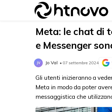
Meta: le chat di
e Messenger son
{{POSTS[0].LABEL}}
{{POSTS[0].LABEL}}
{{posts[0].title}}
{{posts[0].title}}
Jo Val
• 07 settembre 2024
JV
Gli utenti inizieranno a vede
Meta in modo da poter avere u
messaggistica che utilizzano