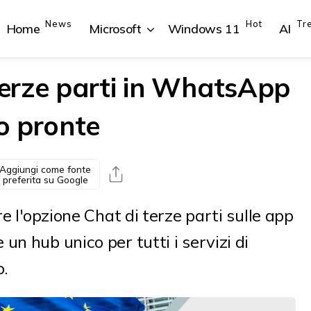
News
Hot
Tr
Home
Microsoft
Windows 11
AI
 terze parti in WhatsApp
o pronte
{{POSTS[1].LABEL}}
{{POSTS[1].LABEL}}
{{POSTS[2].LABEL}}
{{POSTS[2].LABEL}}
{{posts[1].title}}
{{posts[1].title}}
{{posts[2].title}}
{{posts[2].title}}
Aggiungi come fonte
preferita su Google
re l'opzione Chat di terze parti sulle app
n hub unico per tutti i servizi di
.