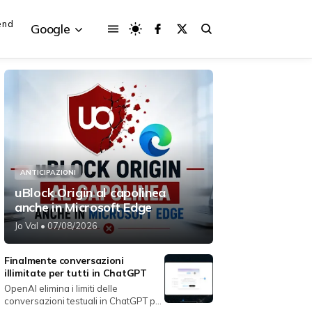
end
Google
{{POSTS[3].LABEL}}
{{POSTS[3].LABEL}}
{{posts[3].title}}
{{posts[3].title}}
ANTICIPAZIONI
uBlock Origin al capolinea
anche in Microsoft Edge
Jo Val
• 07/08/2026
Finalmente conversazioni
illimitate per tutti in ChatGPT
OpenAI elimina i limiti delle
conversazioni testuali in ChatGPT per