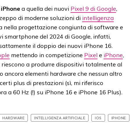
 iPhone
a quella dei nuovi
Pixel 9 di Google
,
 zeppo di moderne soluzioni di
intelligenza
gia nella progettazione congiunta di software e
i smartphone del 2024 di Google, infatti,
attamente il doppio dei nuovi iPhone 16.
pple
mettendo in competizione
Pixel
e
iPhone
,
 riescono a produrre dispositivi totalmente al
ndo ancora elementi hardware che nessun altro
erti plus di prestazioni (sì, mi riferisco
ra a 60 Hz (!) su iPhone 16 e iPhone 16 Plus).
HARDWARE
INTELLIGENZA ARTIFICIALE
IOS
IPHONE