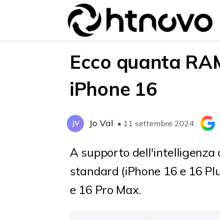
Ecco quanta RAM 
iPhone 16
{{POSTS[0].LABEL}}
{{POSTS[0].LABEL}}
{{posts[0].title}}
{{posts[0].title}}
Jo Val
• 11 settembre 2024
JV
A supporto dell'intelligenza 
standard (iPhone 16 e 16 Plu
e 16 Pro Max.