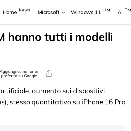
News
Hot
Tr
Home
Microsoft
Windows 11
AI
hanno tutti i modelli
{{POSTS[1].LABEL}}
{{POSTS[1].LABEL}}
{{POSTS[2].LABEL}}
{{POSTS[2].LABEL}}
{{posts[1].title}}
{{posts[1].title}}
{{posts[2].title}}
{{posts[2].title}}
Aggiungi come fonte
preferita su Google
artificiale, aumento sui dispositivi
s), stesso quantitativo su iPhone 16 Pro