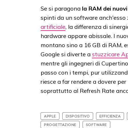
Se si paragona
la RAM dei nuovi
spinti da un software anch'esso
artificiale
, la differenza di siner
hardware appare abissale. I nuov
montano sino a 16 GB di RAM, es
Google si diverte a
stuzzicare A
mentre gli ingegneri di Cupertino
passo con i tempi, pur utilizza
riesce a far rendere a dovere per c
soprattutto al Refresh Rate anco
APPLE
DISPOSITIVO
EFFICIENZA
PROGETTAZIONE
SOFTWARE