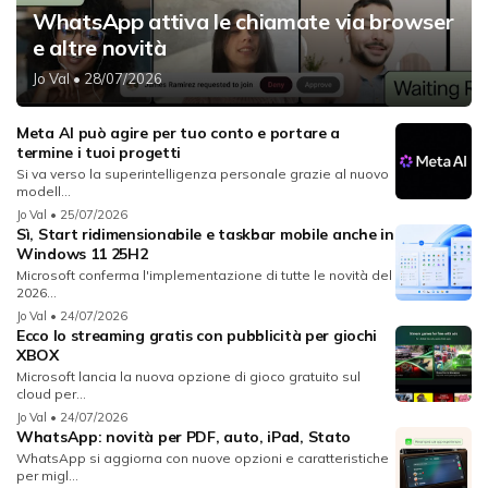
WhatsApp attiva le chiamate via browser
e altre novità
Jo Val
• 28/07/2026
Meta AI può agire per tuo conto e portare a
termine i tuoi progetti
Si va verso la superintelligenza personale grazie al nuovo
modell...
Jo Val
• 25/07/2026
Sì, Start ridimensionabile e taskbar mobile anche in
Windows 11 25H2
Microsoft conferma l'implementazione di tutte le novità del
2026...
Jo Val
• 24/07/2026
Ecco lo streaming gratis con pubblicità per giochi
XBOX
Microsoft lancia la nuova opzione di gioco gratuito sul
cloud per...
Jo Val
• 24/07/2026
WhatsApp: novità per PDF, auto, iPad, Stato
WhatsApp si aggiorna con nuove opzioni e caratteristiche
per migl...