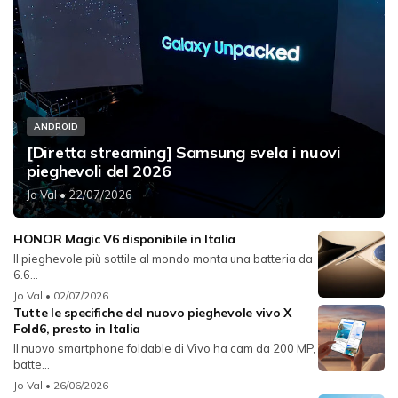
ANDROID
[Diretta streaming] Samsung svela i nuovi
pieghevoli del 2026
Jo Val
• 22/07/2026
HONOR Magic V6 disponibile in Italia
Il pieghevole più sottile al mondo monta una batteria da
6.6...
Jo Val
• 02/07/2026
Tutte le specifiche del nuovo pieghevole vivo X
Fold6, presto in Italia
Il nuovo smartphone foldable di Vivo ha cam da 200 MP,
batte...
Jo Val
• 26/06/2026