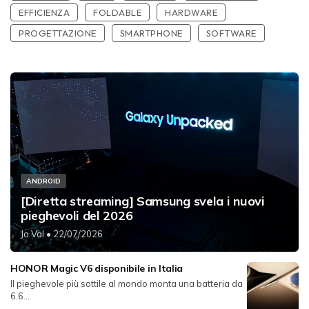
EFFICIENZA
FOLDABLE
HARDWARE
PROGETTAZIONE
SMARTPHONE
SOFTWARE
ANDROID
[Diretta streaming] Samsung svela i nuovi
pieghevoli del 2026
Jo Val
• 22/07/2026
HONOR Magic V6 disponibile in Italia
Il pieghevole più sottile al mondo monta una batteria da
6.6...