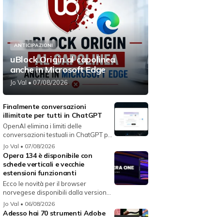
ANTICIPAZIONI
uBlock Origin al capolinea
anche in Microsoft Edge
Jo Val
• 07/08/2026
Finalmente conversazioni
illimitate per tutti in ChatGPT
OpenAI elimina i limiti delle
conversazioni testuali in ChatGPT per
i...
Jo Val
• 07/08/2026
Opera 134 è disponibile con
schede verticali e vecchie
estensioni funzionanti
Ecco le novità per il browser
norvegese disponibili dalla versione
134...
Jo Val
• 06/08/2026
Adesso hai 70 strumenti Adobe