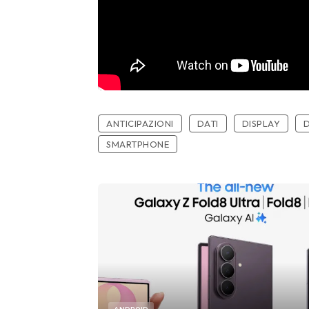
ANTICIPAZIONI
DATI
DISPLAY
D
SMARTPHONE