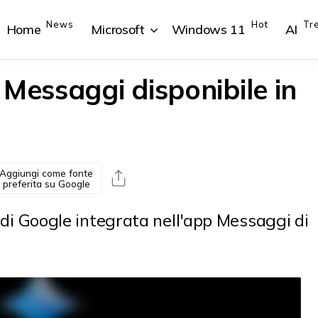
News
Hot
Tr
Home
Microsoft
Windows 11
AI
 Messaggi disponibile in
{{POSTS[1].LABEL}}
{{POSTS[1].LABEL}}
{{POSTS[2].LABEL}}
{{POSTS[2].LABEL}}
{{posts[1].title}}
{{posts[1].title}}
{{posts[2].title}}
{{posts[2].title}}
Aggiungi come fonte
preferita su Google
le di Google integrata nell'app Messaggi di