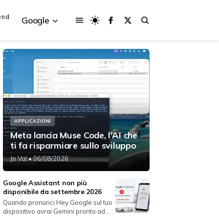
end
Google
{{POSTS[3].LABEL}}
{{POSTS[3].LABEL}}
{{posts[3].title}}
{{posts[3].title}}
APPLICAZIONI
Meta lancia Muse Code, l'AI che
ti fa risparmiare sullo sviluppo
Jo Val
• 06/08/2026
Google Assistant non più
disponibile da settembre 2026
Quando pronunci Hey Google sul tuo
dispositivo avrai Gemini pronto ad...