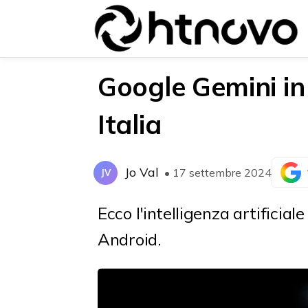
Google Gemini in
Italia
{{POSTS[0].LABEL}}
{{POSTS[0].LABEL}}
{{posts[0].title}}
{{posts[0].title}}
Jo Val
• 17 settembre 2024
JV
Ecco l'intelligenza artificia
Android.