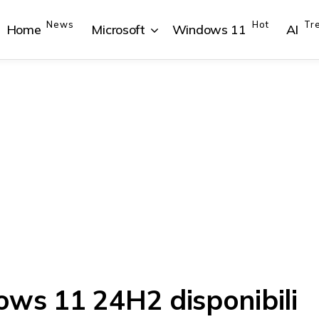
News
Hot
Tr
Home
Microsoft
Windows 11
AI
{{POSTS[1].LABEL}}
{{POSTS[1].LABEL}}
{{POSTS[2].LABEL}}
{{POSTS[2].LABEL}}
{{posts[1].title}}
{{posts[1].title}}
{{posts[2].title}}
{{posts[2].title}}
ws 11 24H2 disponibili