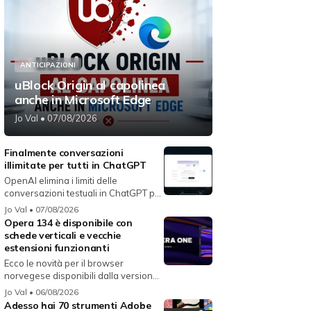
ANTICIPAZIONI
uBlock Origin al capolinea
anche in Microsoft Edge
Jo Val
• 07/08/2026
Finalmente conversazioni
illimitate per tutti in ChatGPT
OpenAI elimina i limiti delle
conversazioni testuali in ChatGPT per
i...
Jo Val
• 07/08/2026
Opera 134 è disponibile con
schede verticali e vecchie
estensioni funzionanti
Ecco le novità per il browser
norvegese disponibili dalla versione
134...
Jo Val
• 06/08/2026
Adesso hai 70 strumenti Adobe