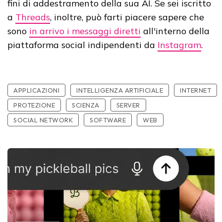
fini di addestramento della sua AI. Se sei iscritto
a
Threads
, inoltre, può farti piacere sapere che
sono
in arrivo i messaggi diretti
all'interno della
piattaforma social indipendenti da
Instagram
.
APPLICAZIONI
INTELLIGENZA ARTIFICIALE
INTERNET
PROTEZIONE
SCIENZA
SERVER
SOCIAL NETWORK
SOFTWARE
WEB