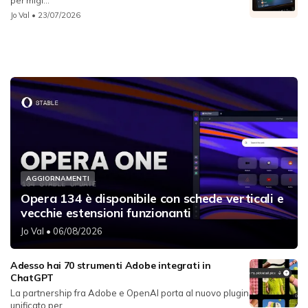
per migl...
Jo Val
• 23/07/2026
AGGIORNAMENTI
Opera 134 è disponibile con schede verticali e
vecchie estensioni funzionanti
Jo Val
• 06/08/2026
Adesso hai 70 strumenti Adobe integrati in
ChatGPT
La partnership fra Adobe e OpenAI porta al nuovo plugin
unificato per...