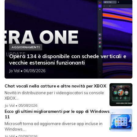
AGGIORNAMENTI
Opera 134 è disponibile con schede verticali e
vecchie estensioni funzionanti
Jo Val
• 06/08/2026
Chat vocali nella catture e altre novità per XBOX
Novità in distribuzione per i videogiocatori su console
XBOX...
Jo Val
• 05/08/2026
Ecco gli ultimi miglioramenti per le app di Windows
11
Microsoft torna ad aggiornare diverse app incluse in
Windows...
Jo Val
• 03/08/2026