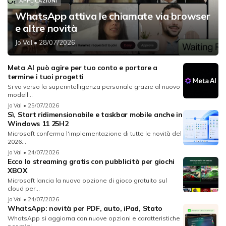
APPLICAZIONI
WhatsApp attiva le chiamate via browser
e altre novità
Jo Val
• 28/07/2026
Meta AI può agire per tuo conto e portare a
termine i tuoi progetti
Si va verso la superintelligenza personale grazie al nuovo
modell...
Jo Val
• 25/07/2026
Sì, Start ridimensionabile e taskbar mobile anche in
Windows 11 25H2
Microsoft conferma l'implementazione di tutte le novità del
2026...
Jo Val
• 24/07/2026
Ecco lo streaming gratis con pubblicità per giochi
XBOX
Microsoft lancia la nuova opzione di gioco gratuito sul
cloud per...
Jo Val
• 24/07/2026
WhatsApp: novità per PDF, auto, iPad, Stato
WhatsApp si aggiorna con nuove opzioni e caratteristiche