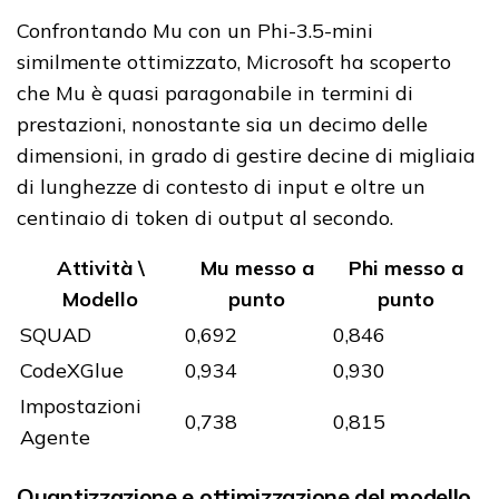
Confrontando Mu con un Phi-3.5-mini
similmente ottimizzato, Microsoft ha scoperto
che Mu è quasi paragonabile in termini di
prestazioni, nonostante sia un decimo delle
dimensioni, in grado di gestire decine di migliaia
di lunghezze di contesto di input e oltre un
centinaio di token di output al secondo.
Attività \
Mu messo a
Phi messo a
Modello
punto
punto
SQUAD
0,692
0,846
CodeXGlue
0,934
0,930
Impostazioni
0,738
0,815
Agente
Quantizzazione e ottimizzazione del modello