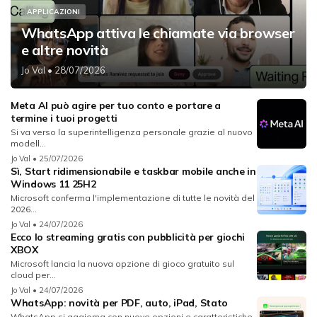
APPLICAZIONI
WhatsApp attiva le chiamate via browser
e altre novità
Jo Val
• 28/07/2026
Meta AI può agire per tuo conto e portare a
termine i tuoi progetti
Si va verso la superintelligenza personale grazie al nuovo
modell...
Jo Val
• 25/07/2026
Sì, Start ridimensionabile e taskbar mobile anche in
Windows 11 25H2
Microsoft conferma l'implementazione di tutte le novità del
2026...
Jo Val
• 24/07/2026
Ecco lo streaming gratis con pubblicità per giochi
XBOX
Microsoft lancia la nuova opzione di gioco gratuito sul
cloud per...
Jo Val
• 24/07/2026
WhatsApp: novità per PDF, auto, iPad, Stato
WhatsApp si aggiorna con nuove opzioni e caratteristiche