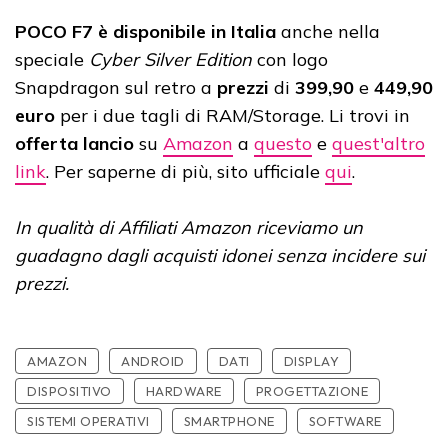
POCO F7 è disponibile in Italia
anche nella
speciale
Cyber Silver Edition
con logo
Snapdragon sul retro a
prezzi
di
399,90
e
449,90
euro
per i due tagli di RAM/Storage. Li trovi in
offerta lancio
su
Amazon
a
questo
e
quest'altro
link
. Per saperne di più, sito ufficiale
qui
.
In qualità di Affiliati Amazon riceviamo un
guadagno dagli acquisti idonei senza incidere sui
prezzi.
AMAZON
ANDROID
DATI
DISPLAY
DISPOSITIVO
HARDWARE
PROGETTAZIONE
SISTEMI OPERATIVI
SMARTPHONE
SOFTWARE