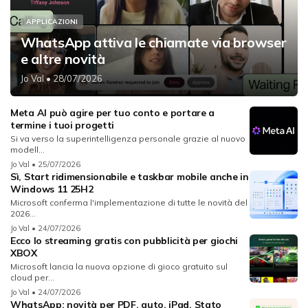
APPLICAZIONI
WhatsApp attiva le chiamate via browser
e altre novità
Jo Val
• 28/07/2026
Meta AI può agire per tuo conto e portare a
termine i tuoi progetti
Si va verso la superintelligenza personale grazie al nuovo
modell...
Jo Val
• 25/07/2026
Sì, Start ridimensionabile e taskbar mobile anche in
Windows 11 25H2
Microsoft conferma l'implementazione di tutte le novità del
2026...
Jo Val
• 24/07/2026
Ecco lo streaming gratis con pubblicità per giochi
XBOX
Microsoft lancia la nuova opzione di gioco gratuito sul
cloud per...
Jo Val
• 24/07/2026
WhatsApp: novità per PDF, auto, iPad, Stato