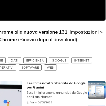
hrome alla nuova versione 131
: Impostazioni >
 Chrome
(Riavvio dopo il download).
ME
DATI
EFFICIENZA
GOOGLE
INTERNET
PERATIVI
SOFTWARE
WEB
Le ultime novità rilasciate da Google
per Gemini
Ecco i miglioramenti annunciati da Google
per il suo chatbot...
Jo Val
• 04/08/2026