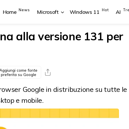
News
Hot
Tr
Home
Microsoft
Windows 11
AI
na alla versione 131 per
{{POSTS[1].LABEL}}
{{POSTS[1].LABEL}}
{{POSTS[2].LABEL}}
{{POSTS[2].LABEL}}
{{posts[1].title}}
{{posts[1].title}}
{{posts[2].title}}
{{posts[2].title}}
Aggiungi come fonte
preferita su Google
rowser Google in distribuzione su tutte le
ktop e mobile.