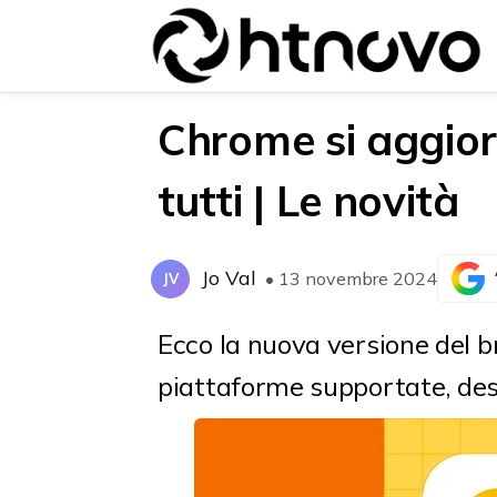
Chrome si aggior
tutti | Le novità
{{POSTS[0].LABEL}}
{{POSTS[0].LABEL}}
{{posts[0].title}}
{{posts[0].title}}
Jo Val
• 13 novembre 2024
JV
Ecco la nuova versione del b
piattaforme supportate, des