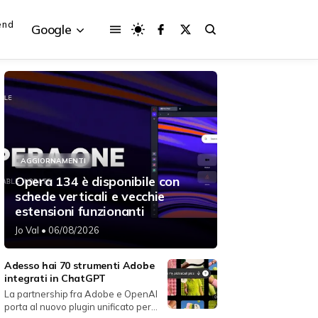
end
Google
{{POSTS[3].LABEL}}
{{POSTS[3].LABEL}}
AGGIORNAMENTI
{{posts[3].title}}
{{posts[3].title}}
Opera 134 è disponibile con
schede verticali e vecchie
estensioni funzionanti
Jo Val
• 06/08/2026
Adesso hai 70 strumenti Adobe
integrati in ChatGPT
La partnership fra Adobe e OpenAI
porta al nuovo plugin unificato per...