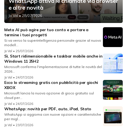
WhatsApp attiva le chiamate via browser
e altre novità
Jo Val
• 28/07/2026
Meta AI può agire per tuo conto e portare a
termine i tuoi progetti
Si va verso la superintelligenza personale grazie al nuovo
modell...
Jo Val
• 25/07/2026
Sì, Start ridimensionabile e taskbar mobile anche in
Windows 11 25H2
Microsoft conferma l'implementazione di tutte le novità del
2026...
Jo Val
• 24/07/2026
Ecco lo streaming gratis con pubblicità per giochi
XBOX
Microsoft lancia la nuova opzione di gioco gratuito sul
cloud per...
Jo Val
• 24/07/2026
WhatsApp: novità per PDF, auto, iPad, Stato
WhatsApp si aggiorna con nuove opzioni e caratteristiche
per migl...
Jo Val
• 23/07/2026