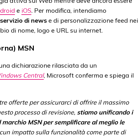
è già attiva sul Web mentre deve ancora essere
droid
e
iOS
. Per modifica, intendiamo
servizio di news
e di personalizzazione feed nei
bio di nome, logo e URL su internet.
torna) MSN
una dichiarazione rilasciata da un
indows Central
, Microsoft conferma e spiega il
 offerte per assicurarci di offrire il massimo
uesto processo di revisione,
stiamo unificando i
 il marchio MSN per semplificare al meglio le
lcun impatto sulla funzionalità come parte di