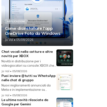
APPLICAZIONI
Come disinstallare l'app
OneDrive Foto da Windows
Jo Val
• 05/08/2026
Chat vocali nella catture e altre
novità per XBOX
Novità in distribuzione per i
videogiocatori su console XBOX che
migli...
Jo Val
• 05/08/2026
Puoi inviare @tutti su WhatsApp
nelle chat di gruppo
Nuovi miglioramenti annunciati da
Meta e in implementazione su
WhatsAp...
Jo Val
• 05/08/2026
Le ultime novità rilasciate da
Google per Gemini