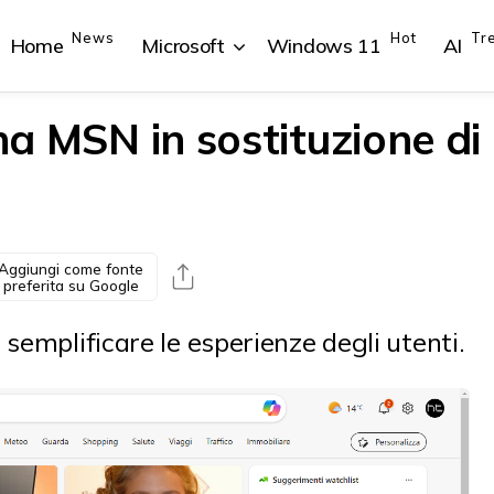
News
Hot
Tr
Home
Microsoft
Windows 11
AI
ina MSN in sostituzione di
{{POSTS[1].LABEL}}
{{POSTS[1].LABEL}}
{{POSTS[2].LABEL}}
{{POSTS[2].LABEL}}
{{posts[1].title}}
{{posts[1].title}}
{{posts[2].title}}
{{posts[2].title}}
Aggiungi come fonte
preferita su Google
 semplificare le esperienze degli utenti.