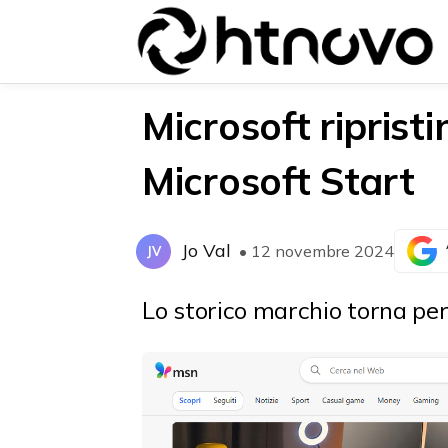
Microsoft riprist
Microsoft Start
{{POSTS[0].LABEL}}
{{POSTS[0].LABEL}}
{{posts[0].title}}
{{posts[0].title}}
Jo Val
• 12 novembre 2024
JV
Lo storico marchio torna per